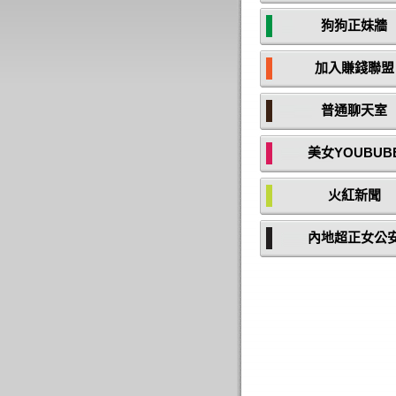
狗狗正妹牆
加入賺錢聯盟
普通聊天室
美女YOUBUB
火紅新聞
內地超正女公